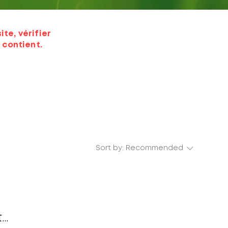
te, vérifier
 contient.
Sort by:
Recommended
..