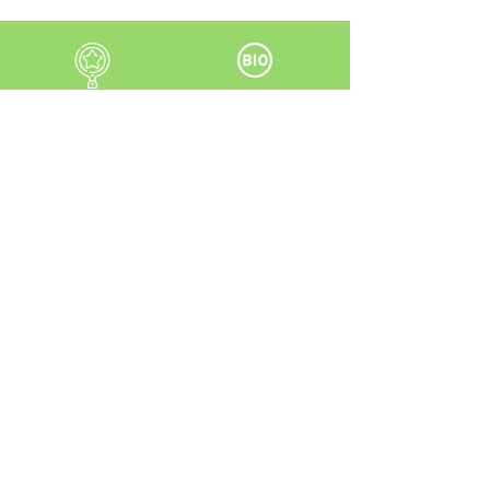
Qualité supérieure
Produits 100% bio
Support 24/7
Livraison rapide
Sitemap
Product
Categories
Welcome
Cocoa
Who are we
Moringa
Shop
Turmeric
Contact
Ginger