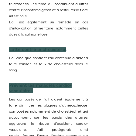
fructosanes, une fibre, qui contribuent à lutter
contre l'inconfort digestif et à restaurer la flore
intestinale.
L'ail est également un remède en cas
d'intoxication alimentaire, notamment celles
dues à la salmonellose.
Lutte contre le cholesterol
L'allicine que contient l'ail contribue à aider à
faire baisser les taux de cholesterol dans le
sang.
Prévient les maladies cardio-
vasculaires
Les composés de l'ail aident également à
faire diminuer les plaques d'athérosclérose,
composées notamment de cholestérol et qui
s'accumuent sur les parois des artères,
aggravant le risque d'accident cardio-
vasculaire. L'ail protègerait ainsi
particulièreent l'aorte, l'artère centrale de