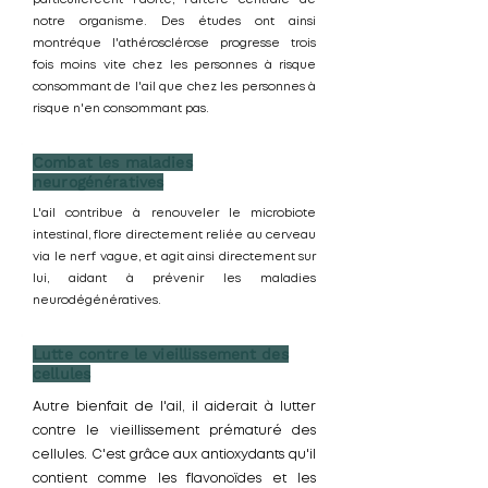
notre organisme. Des études ont ainsi
montréque l'athérosclérose progresse trois
fois moins vite chez les personnes à risque
consommant de l'ail que chez les personnes à
risque n'en consommant pas.
Combat les maladies
neurogénératives
L'ail contribue à renouveler le microbiote
intestinal, flore directement reliée au cerveau
via le nerf vague, et agit ainsi directement sur
lui, aidant à prévenir les maladies
neurodégénératives.
Lutte contre le vieillissement des
cellules
Autre bienfait de l'ail, il aiderait à lutter
contre le vieillissement prématuré des
cellules. C'est grâce aux antioxydants qu'il
contient comme les flavonoïdes et les