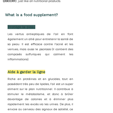
(DGCCRF)
, just like all nutritional products.
What is a food supplement?
Protège la peau
Les vertus antieptiques de l'ail en font
également un allié pour entretenir la santé de
sa peau. Il est efficace contre l'acné et les
verrues, mais aussi le psoriasis (il contient des
composés sulfuriques qui calment les
inflammations).
Aide à garder la ligne
Riche en protéines et en glucides, tout en
possédant très peu de lipides, l'ail est un super
aliment sur le plan nutritionnel.
Il contribue à
stimuler le métabolisme, et donc à brûler
davantage de calories et à éliminer plus
rapidement les excès via les urines. De plus, il
envoie au cerveau des signaux de satiété, ce