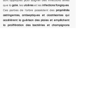
sont appliqués pour soigner des infections telles
que la
gale
, les
ulcères
et les
infections fongiques
.
Ces parties de l’arbre possèdent des
propriétés
astringentes, antiseptiques et cicatrisantes qui
accélèrent la guérison des plaies et empêchent
la prolifération des bactéries et champignons
pathogènes
. En Inde, par exemple, l'écorce de
manguier est souvent mélangée à d'autres
herbes pour préparer des remèdes destinés à
traiter
l'eczéma
et les
démangeaisons
.
Qualité supérieure
Produits 100% bio
Support 24/7
Livraison rapide