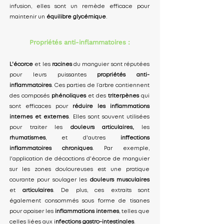
infusion, elles sont un remède efficace pour
maintenir un
équilibre glycémique
.
Propriétés anti-inflammatoires :
L'écorce
et les
racines
du manguier sont réputées
pour leurs puissantes
propriétés anti-
inflammatoires
. Ces parties de l’arbre contiennent
des composés
phénoliques
et des
triterpènes
qui
sont efficaces pour
réduire les inflammations
internes et externes
. Elles sont souvent utilisées
pour traiter les
douleurs articulaires,
les
rhumatismes
, et d'autres
inffections
inflammatoires
chroniques
. Par exemple,
l'application de décoctions d'écorce de manguier
sur les zones douloureuses est une pratique
courante pour soulager les
douleurs musculaires
et
articulaires
. De plus, ces extraits sont
également consommés sous forme de tisanes
pour apaiser les
inflammations internes
, telles que
celles liées aux i
nfections gastro-intestinales
.