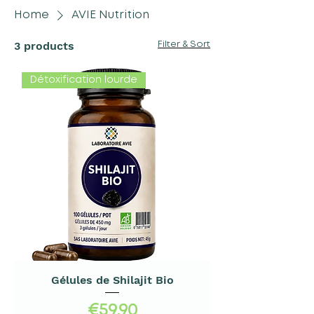
Home
AVIE Nutrition
3 products
Filter & Sort
Détoxification lourde
Gélules de Shilajit Bio
Price
€59.90