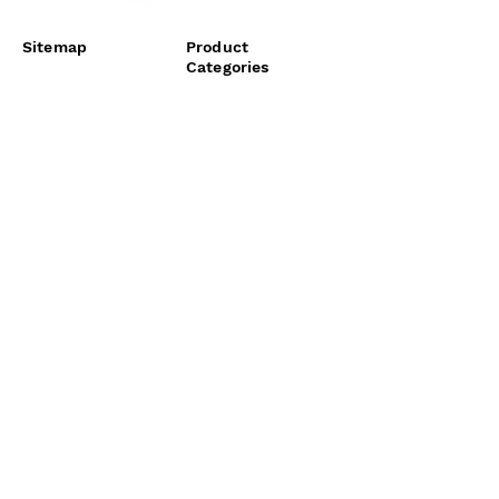
Sitemap
Product
Categories
Welcome
Cocoa
Who are we
Moringa
Shop
Turmeric
Contact
Ginger
Pepper
Useful links
Legal Notice
Privacy Policy
Cookie policy
Terms of use
Terms of Sales