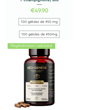
Price
€49.90
100 gélules de 450 mg
100 gélules de 450mg
Régénération cellulaire