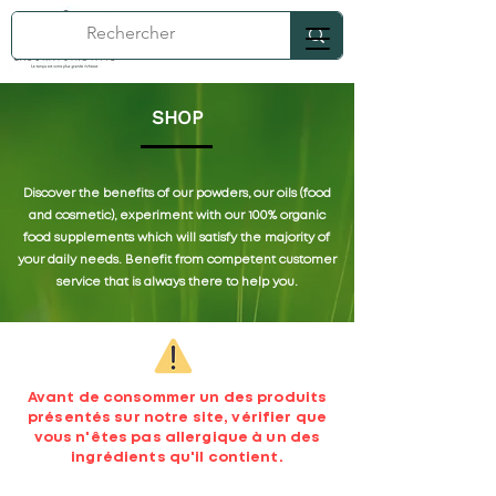
SHOP
Discover the benefits of our powders, our oils (food
and cosmetic), experiment with our 100% organic
food supplements which will satisfy the majority of
your daily needs. Benefit from competent customer
service that is always there to help you.
Avant de consommer un des produits
présentés sur notre site, vérifier que
vous n'êtes pas allergique à un des
ingrédients qu'il contient.