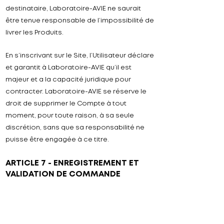
destinataire,
Laboratoire-
AVIE
ne saurait
être tenue responsable de l’impossibilité de
livrer les Produits.
En s’inscrivant sur le Site, l’Utilisateur déclare
et garantit à
Laboratoire-AVIE
qu’il est
majeur et a la capacité juridique pour
contracter.
Laboratoire-
AVIE
se réserve le
droit de supprimer le Compte à tout
moment, pour toute raison, à sa seule
discrétion, sans que sa responsabilité ne
puisse être engagée à ce titre.
ARTICLE 7 - ENREGISTREMENT ET
VALIDATION DE COMMANDE
L'Utilisateur peut prendre connaissance des
différents Produits proposés à la vente par
Laboratoire-
AVIE
sur son Site.