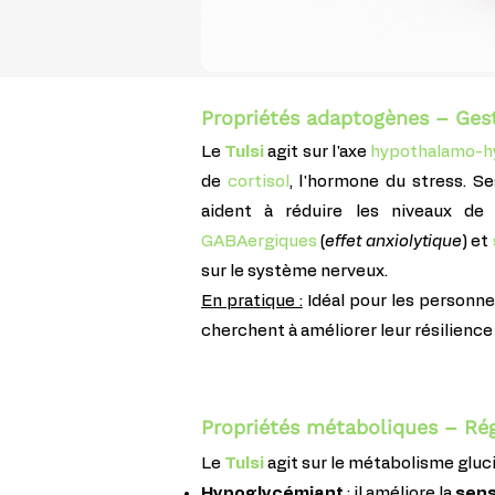
Propriétés adaptogènes – Gest
Le
Tulsi
agit sur l'axe
hypothalamo-h
de
cortisol
, l'hormone du stress. S
aident à réduire les niveaux de 
GABAergiques
(
effet anxiolytique
) et
sur le système nerveux.
En pratique :
Idéal pour les personne
cherchent à améliorer leur résilience
Propriétés métaboliques – Rég
Le
Tulsi
agit sur le métabolisme gluci
Hypoglycémiant
: il améliore la
sensi