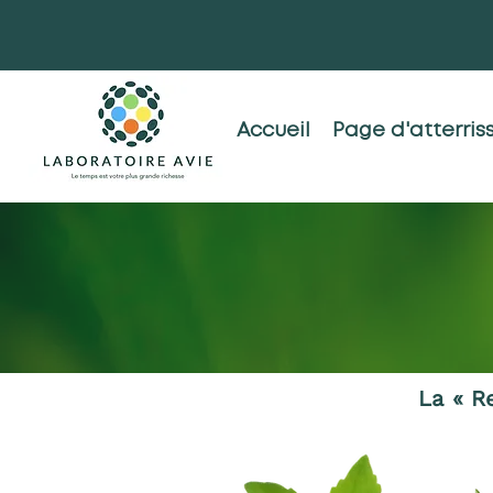
Accueil
Page d'atterris
La « R