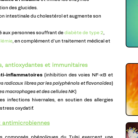
tion des glucides.
ption intestinale du cholestérol et augmente son
é aux personnes souffrant de
diabète de type 2
,
olémie
, en complément d'un traitement médical et
s, antioxydantes et immunitaires
ti-inflammatoires
(inhibition des voies NF‑κB et
 radicaux libres par les polyphénols et flavonoïdes
)
des macrophages et des cellules NK
)
s infections hivernales, en soutien des allergies
 stress oxydatif.
t antimicrobiennes
tres composés phénoliques du Tulsi exercent une