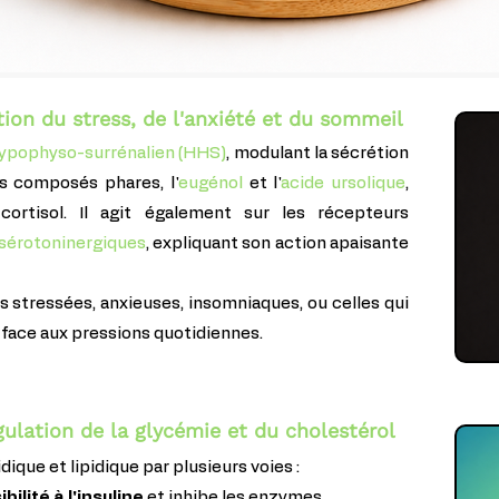
ion du stress, de l'anxiété et du sommeil
ypophyso-surrénalien (HHS)
, modulant la sécrétion
es composés phares, l'
eugénol
et l'
acide ursolique
,
cortisol. Il agit également sur les récepteurs
sérotoninergiques
, expliquant son action apaisante
s stressées, anxieuses, insomniaques, ou celles qui
 face aux pressions quotidiennes.
ulation de la glycémie et du cholestérol
dique et lipidique par plusieurs voies :
bilité à l'insuline
et inhibe les enzymes