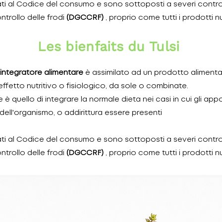
gati al Codice del consumo e sono sottoposti a severi control
trollo delle frodi
(DGCCRF)
, proprio come tutti i prodotti nut
Les bienfaits du Tulsi
integratore alimentare
è assimilato ad un prodotto aliment
ffetto nutritivo o fisiologico, da sole o combinate.
 è quello di integrare la normale dieta nei casi in cui gli app
 dell'organismo, o addirittura essere presenti
gati al Codice del consumo e sono sottoposti a severi control
trollo delle frodi
(DGCCRF)
, proprio come tutti i prodotti nut