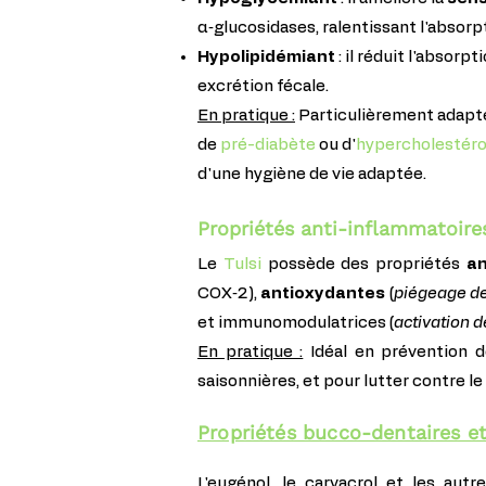
α‑glucosidases, ralentissant l'absorp
Hypolipidémiant
: il réduit l'absor
excrétion fécale.
En pratique :
Particulièrement adapt
de
pré-diabète
ou d'
hypercholestér
d'une hygiène de vie adaptée.
Propriétés anti-inflammatoire
Le
Tulsi
possède des propriétés
an
COX‑2),
antioxydantes
(
piégeage des
et immunomodulatrices (
activation 
En pratique :
Idéal en prévention de
saisonnières, et pour lutter contre le
Propriétés bucco-dentaires e
L'eugénol, le carvacrol et les au