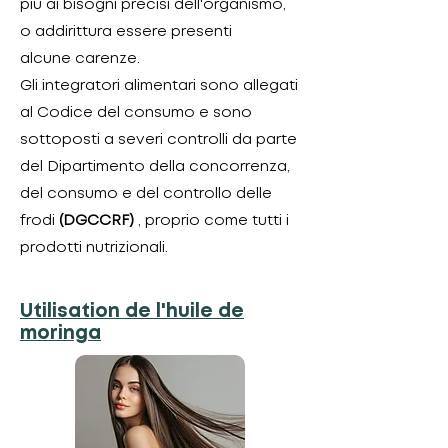
più ai bisogni precisi dell'organismo,
o addirittura essere presenti
alcune carenze.
Gli integratori alimentari sono allegati
al Codice del consumo e sono
sottoposti a severi controlli da parte
del Dipartimento della concorrenza,
del consumo e del controllo delle
frodi
(DGCCRF)
, proprio come tutti i
prodotti nutrizionali.
Utilisation de l'huile de
moringa