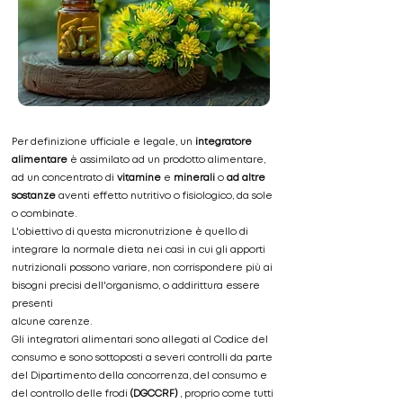
Per definizione ufficiale e legale, un
integratore
alimentare
è assimilato ad un prodotto alimentare,
ad un concentrato di
vitamine
e
minerali
o
ad altre
sostanze
aventi effetto nutritivo o fisiologico, da sole
o combinate.
L'obiettivo di questa micronutrizione è quello di
integrare la normale dieta nei casi in cui gli apporti
nutrizionali possono variare, non corrispondere più ai
bisogni precisi dell'organismo, o addirittura essere
presenti
alcune carenze.
Gli integratori alimentari sono allegati al Codice del
consumo e sono sottoposti a severi controlli da parte
del Dipartimento della concorrenza, del consumo e
del controllo delle frodi
(DGCCRF)
, proprio come tutti