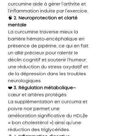
curcumine aide à gérer l’arthrite et
l’inflammation induite par l’exercice.
🧠
2. Neuroprotection et clarté
mentale
La curcumine traverse mieux la
barrière hémato‑encéphalique en
présence de pipérine, ce qui en fait
un allié précieux pour
ralentir le
déclin cognitif
et
soutenir l’humeur
.
une réduction du stress oxydatif et
de la dépression dans les troubles
neurologiques.
❤️
3. Régulation métabolique
–
cœur et artères protégés
La supplémentation en curcuma et
poivre noir permet une
amélioration significative du HDL
(le
« bon cholestérol »)
ainsi qu’une
réduction des triglycérides.