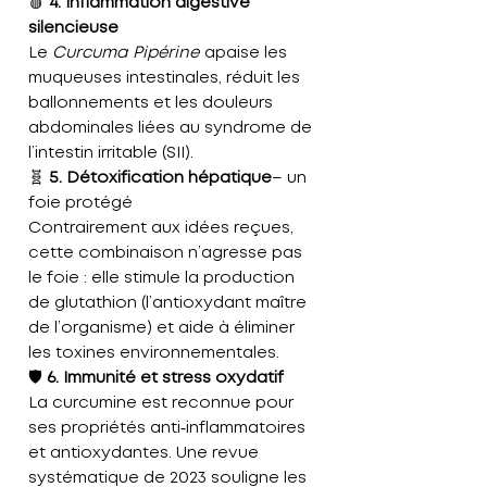
🩸
4. Inflammation digestive
silencieuse
Le
Curcuma Pipérine
apaise les
muqueuses intestinales,
réduit les
ballonnements
et les
douleurs
abdominales
liées au syndrome de
l’intestin irritable (SII).
🧬
5. Détoxification hépatique
– un
foie protégé
Contrairement aux idées reçues,
cette combinaison n’agresse pas
le foie :
elle stimule la production
de glutathion
(l’antioxydant maître
de l’organisme) et aide à éliminer
les toxines environnementales.
🛡️
6. Immunité et stress oxydatif
La curcumine est reconnue pour
ses propriétés anti‑inflammatoires
et antioxydantes. Une revue
systématique de 2023 souligne les