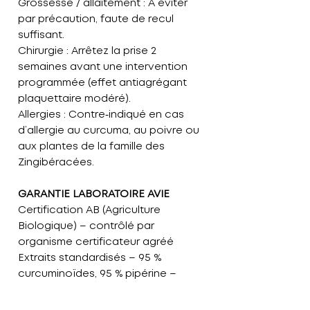
Grossesse / allaitement :
À éviter
par précaution, faute de recul
suffisant.
Chirurgie :
Arrêtez la prise 2
semaines avant une intervention
programmée (effet antiagrégant
plaquettaire modéré).
Allergies :
Contre‑indiqué en cas
d’allergie au curcuma, au poivre ou
aux plantes de la famille des
Zingibéracées.
GARANTIE LABORATOIRE AVIE
Certification AB (Agriculture
Biologique)
– contrôlé par
organisme certificateur agréé
Extraits standardisés
– 95 %
curcuminoïdes, 95 % pipérine –
efficacité garantie
Poudre 100 % pure
– sans excipient,