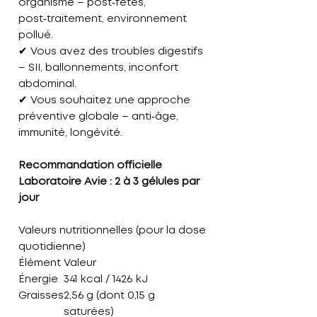
organisme
– post‑fêtes,
post‑traitement, environnement
pollué.
✔ Vous avez des troubles digestifs
– SII, ballonnements, inconfort
abdominal.
✔ Vous souhaitez une approche
préventive globale
– anti‑âge,
immunité, longévité.
Recommandation officielle
Laboratoire Avie : 2 à 3 gélules par
jour
Valeurs nutritionnelles (pour la dose
quotidienne)
Élément
Valeur
Énergie
341 kcal / 1426 kJ
Graisses
2,56 g (dont 0,15 g
saturées)