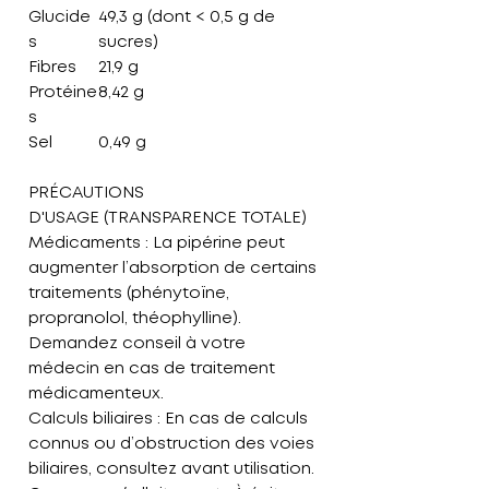
Glucide
49,3 g (dont < 0,5 g de
s
sucres)
Fibres
21,9 g
Protéine
8,42 g
s
Sel
0,49 g
PRÉCAUTIONS
D'USAGE (TRANSPARENCE TOTALE)
Médicaments :
La pipérine peut
augmenter l’absorption de certains
traitements (phénytoïne,
propranolol, théophylline).
Demandez conseil à votre
médecin en cas de traitement
médicamenteux.
Calculs biliaires :
En cas de calculs
connus ou d’obstruction des voies
biliaires, consultez avant utilisation.