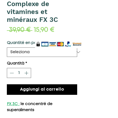
Complexe de
vitamines et
minéraux FX 3C
Prezzo
Prezzo
 39,90 € 
15,90 €
regolare
scontato
Quantité en pot
*
Quantità
*
Aggiungi al carrello
FX 3C :
le concentré de
superaliments