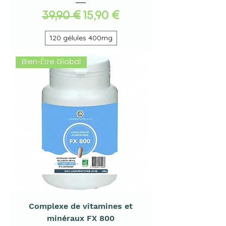
Standardpreis
Sale-Preis
39,90 €
15,90 €
120 gélules 400mg
Bien-Être Global
Complexe de vitamines et
minéraux FX 800