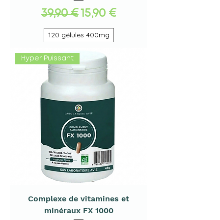
Standardpreis
Sale-Preis
39,90 €
15,90 €
120 gélules 400mg
Hyper Puissant
Complexe de vitamines et
minéraux FX 1000