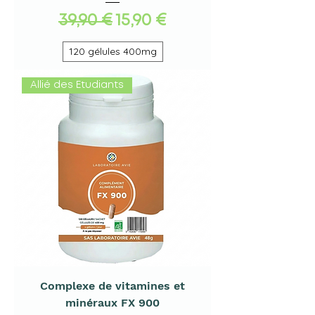
Standardpreis
Sale-Preis
39,90 €
15,90 €
120 gélules 400mg
Allié des Etudiants
Complexe de vitamines et
minéraux FX 900