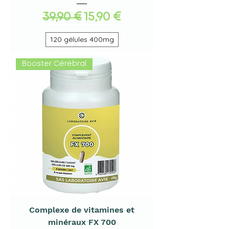
Standardpreis
Sale-Preis
39,90 €
15,90 €
120 gélules 400mg
Booster Cérébral
Complexe de vitamines et
minéraux FX 700