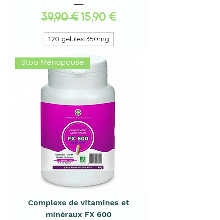
Standardpreis
Sale-Preis
39,90 €
15,90 €
120 gélules 350mg
Stop Ménopause
Complexe de vitamines et
minéraux FX 600