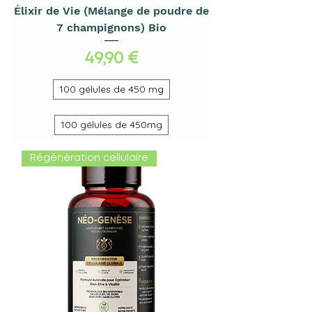
Élixir de Vie (Mélange de poudre de
7 champignons) Bio
Preis
49,90 €
100 gélules de 450 mg
100 gélules de 450mg
Régénération cellulaire