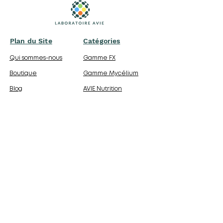
Plan du Site
Catégories
Qui sommes-nous
Gamme FX
Boutique
Gamme Mycélium
Blog
AVIE Nutrition
Contact
Cacao & Tisane
Épices & Poudres
Liens Utiles
Mentions légales
Politique de confidentialité
Politique de cookies
Conditions générales de vente