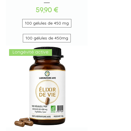
Preis
59,90 €
100 gélules de 450 mg
100 gélules de 450mg
Longévité active