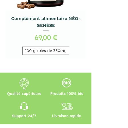
Complément alimentaire NÉO-
GENÈSE
Preis
69,00 €
100 gélules de 350mg
Qualité supérieure
Produits 100% bio
Support 24/7
Livraison rapide