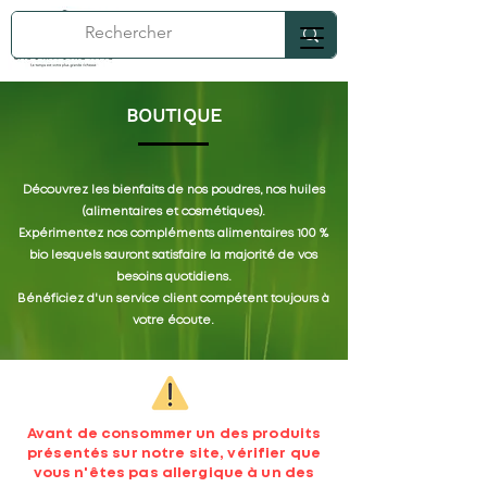
BOUTIQUE
Découvrez les bienfaits de nos poudres, nos huiles
(alimentaires et cosmétiques).
Expérimentez nos compléments alimentaires 100 %
bio lesquels sauront satisfaire la majorité de vos
besoins quotidiens.
Bénéficiez d'un service client compétent toujours à
votre écoute.
Avant de consommer un des produits
présentés sur notre site, vérifier que
vous n'êtes pas allergique à un des