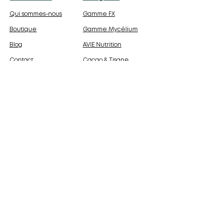
Qui sommes-nous
Gamme FX
Boutique
Gamme Mycélium
Blog
AVIE Nutrition
Contact
Cacao & Tisane
Épices & Poudres
Liens Utiles
Mentions légales
Politique de confidentialité
Politique de cookies
Conditions générales de vente
Contact
Siège social
:
254, rue Vendôme - 69003 Lyon
Standard Europe
:
+33 (0) 7 49 68 85 85