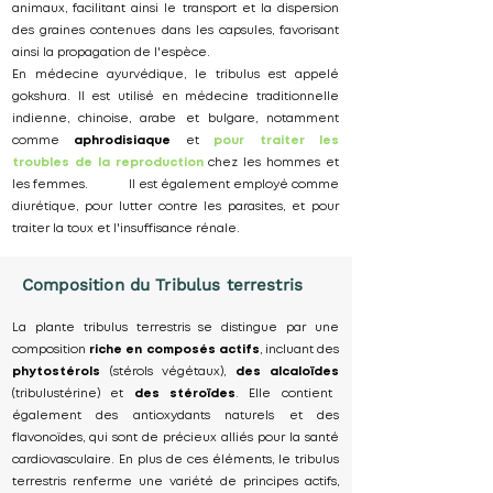
animaux, facilitant ainsi le transport et la dispersion
des graines contenues dans les capsules, favorisant
ainsi la propagation de l'espèce.
En médecine ayurvédique, le tribulus est appelé
gokshura. Il est utilisé en médecine traditionnelle
indienne, chinoise, arabe et bulgare, notamment
comme
aphrodisiaque
et
pour traiter les
troubles de la reproduction
chez les hommes et
les femmes. Il est également employé comme
diurétique, pour lutter contre les parasites, et pour
traiter la toux et l'insuffisance rénale.
Composition du Tribulus terrestris
La plante tribulus terrestris se distingue par une
composition
riche en composés actifs
, incluant des
phytostérols
(stérols végétaux),
des alcaloïdes
(tribulustérine) et
des stéroïdes
. Elle contient
également des antioxydants naturels et des
flavonoïdes, qui sont de précieux alliés pour la santé
cardiovasculaire. En plus de ces éléments, le tribulus
terrestris renferme une variété de principes actifs,