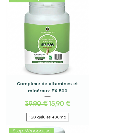
Complexe de vitamines et
minéraux FX 500
Prix original
Prix promotionnel
39,90 €
15,90 €
120 gélules 400mg
Stop Ménopause