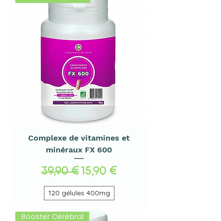
Complexe de vitamines et
minéraux FX 600
Prix original
Prix promotionnel
39,90 €
15,90 €
120 gélules 400mg
Booster Cérébral