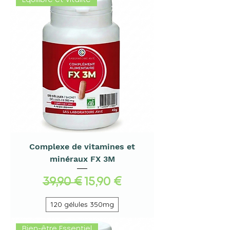
Équilibre et Vitalité
Complexe de vitamines et
minéraux FX 3M
Prix original
Prix promotionnel
39,90 €
15,90 €
120 gélules 350mg
Bien-être Essentiel