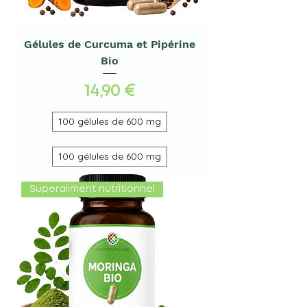
Gélules de Curcuma et Pipérine
Bio
Prix
14,90 €
100 gélules de 600 mg
100 gélules de 600 mg
Superaliment nutritionnel