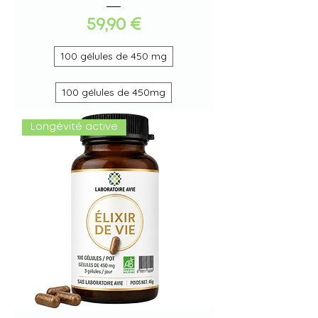
Prix
59,90 €
100 gélules de 450 mg
100 gélules de 450mg
Longévité active