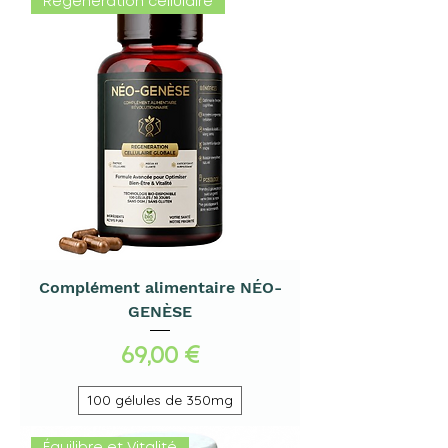
Régénération cellulaire
Complément alimentaire NÉO-
GENÈSE
Prix
69,00 €
100 gélules de 350mg