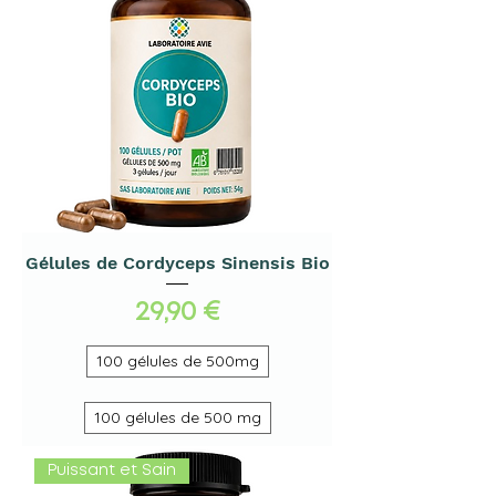
Gélules de Cordyceps Sinensis Bio
Prix
29,90 €
100 gélules de 500mg
100 gélules de 500 mg
Puissant et Sain