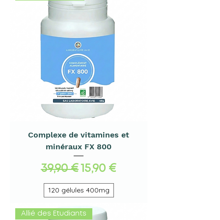
Complexe de vitamines et
minéraux FX 800
Prix original
Prix promotionnel
39,90 €
15,90 €
120 gélules 400mg
Allié des Etudiants