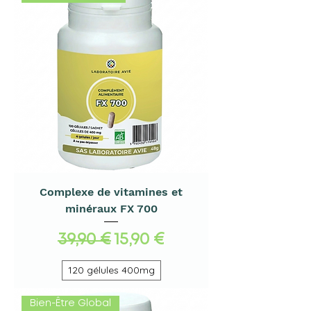
Complexe de vitamines et
minéraux FX 700
Prix original
Prix promotionnel
39,90 €
15,90 €
120 gélules 400mg
Bien-Être Global