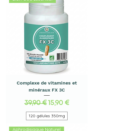
Complexe de vitamines et
minéraux FX 3C
Prix original
Prix promotionnel
39,90 €
15,90 €
120 gélules 350mg
Aphrodisiaque Naturel