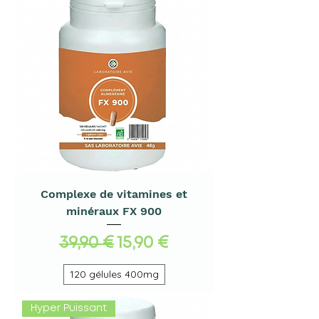
Complexe de vitamines et
minéraux FX 900
Prix original
Prix promotionnel
39,90 €
15,90 €
120 gélules 400mg
Hyper Puissant