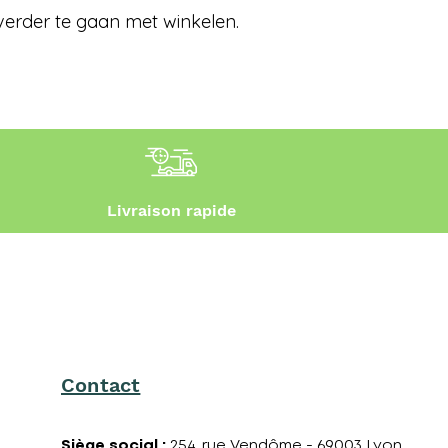
verder te gaan met winkelen.
Livraison rapide
Contact
Siège social
:
254, rue Vendôme - 69003 Lyon