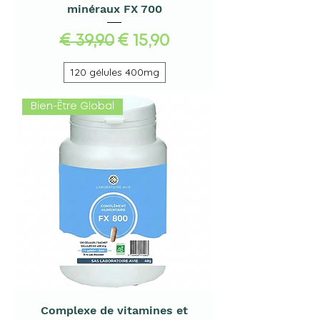
minéraux FX 700
Normale prijs
Verkoopprijs
€ 39,90
€ 15,90
120 gélules 400mg
Bien-Être Global
Complexe de vitamines et