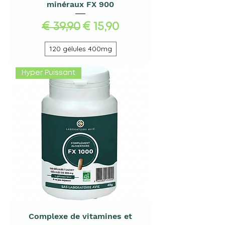
minéraux FX 900
Normale prijs
Verkoopprijs
€ 39,90
€ 15,90
120 gélules 400mg
Hyper Puissant
Complexe de vitamines et