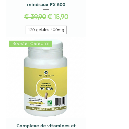
minéraux FX 500
Normale prijs
Verkoopprijs
€ 39,90
€ 15,90
120 gélules 400mg
Booster Cérébral
Complexe de vitamines et