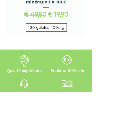
minéraux FX 1000
Normale prijs
Verkoopprijs
€ 49,90
€ 19,90
120 gélules 400mg
Qualité supérieure
Produits 100% bio
Support 24/7
Livraison rapide
Plan du Site
Catégories