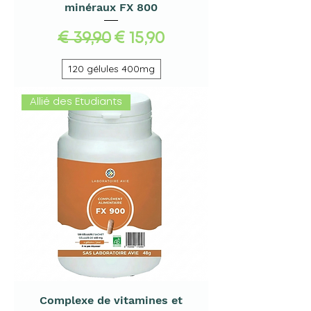
minéraux FX 800
Normale prijs
Verkoopprijs
€ 39,90
€ 15,90
120 gélules 400mg
Allié des Etudiants
Complexe de vitamines et