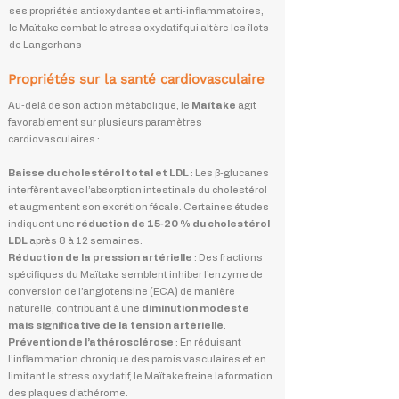
ses propriétés antioxydantes et anti‑inflammatoires,
le Maïtake combat le stress oxydatif qui altère les îlots
de Langerhans
Propriétés sur la santé cardiovasculaire
Au‑delà de son action métabolique, le
Maïtake
agit
favorablement sur plusieurs paramètres
cardiovasculaires :
Baisse du cholestérol total et LDL
: Les β‑glucanes
interfèrent avec l’absorption intestinale du cholestérol
et augmentent son excrétion fécale. Certaines études
indiquent une
réduction de 15‑20 % du cholestérol
LDL
après 8 à 12 semaines.
Réduction de la pression artérielle
: Des fractions
spécifiques du Maïtake semblent inhiber l’enzyme de
conversion de l’angiotensine (ECA) de manière
naturelle, contribuant à une
diminution modeste
mais significative de la tension artérielle
.
Prévention de l’athérosclérose
: En réduisant
l’inflammation chronique des parois vasculaires et en
limitant le stress oxydatif, le Maïtake freine la formation
des plaques d’athérome.