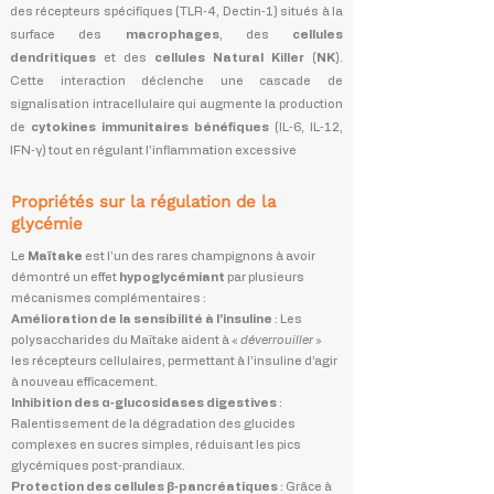
des récepteurs spécifiques (TLR‑4, Dectin‑1) situés à la
surface des
macrophages
, des
cellules
dendritiques
et des
cellules Natural Killer
(NK)
.
Cette interaction déclenche une cascade de
signalisation intracellulaire qui augmente la production
de
cytokines immunitaires bénéfiques
(IL‑6, IL‑12,
IFN‑γ) tout en régulant l’inflammation excessive
Propriétés sur la régulation de la
glycémie
Le
Maïtake
est l’un des rares champignons à avoir
démontré un effet
hypoglycémiant
par plusieurs
mécanismes complémentaires :
Amélioration de la sensibilité à l’insuline
: Les
polysaccharides du Maïtake aident à «
déverrouiller
»
les récepteurs cellulaires, permettant à l’insuline d’agir
à nouveau efficacement.
Inhibition des α‑glucosidases digestives
:
Ralentissement de la dégradation des glucides
complexes en sucres simples, réduisant les pics
glycémiques post‑prandiaux.
Protection des cellules β‑pancréatiques
: Grâce à