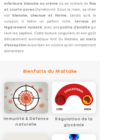
inférieure blanche ou crème
où se nichent de
fins
et courts pores
(
hyménium
). Sous la main, sa chair
est
blanche, charnue et ferme
, tandis qu’à la
cuisson, il libère un parfum riche,
terreux et
légèrement noiseté
, avec une
pointe d’acidité
qui
ravit les papilles. Cette texture singulière et son goût
délicatement aromatique font du Maïtake
un mets
d’exception
aussi bien en cuisine qu’en complément
alimentaire.
Bienfaits du Maïtake
Immunité & Défense
Régulation de la
naturelle
glycémie