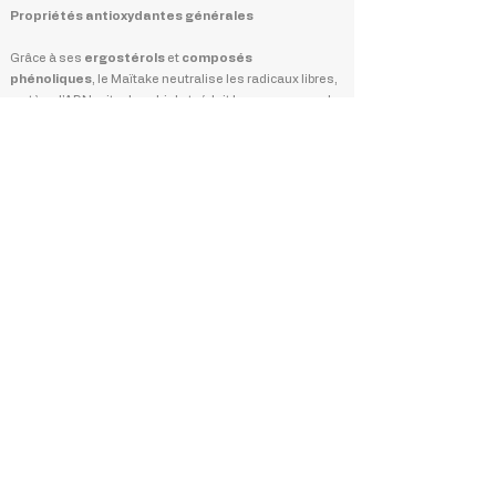
Propriétés antioxydantes générales
Grâce à ses
ergostérols
et
composés
phénoliques
, le Maïtake neutralise les radicaux libres,
protège l’ADN mitochondrial et réduit les marqueurs de
vieillissement cellulaire.
Qualité supérieure
Produits 100% bio
Support 24/7
Livraison rapide