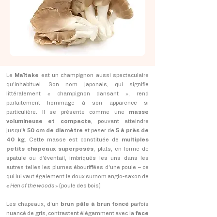
Le
Maïtake
est un champignon aussi spectaculaire
qu’inhabituel. Son nom japonais, qui signifie
littéralement « champignon dansant », rend
parfaitement hommage à son apparence si
particulière. Il se présente comme une
masse
volumineuse et compacte
, pouvant atteindre
jusqu’à
50 cm de diamètre
et peser de
5 à près de
40 kg
. Cette masse est constituée de
multiples
petits chapeaux superposés
, plats, en forme de
spatule ou d’éventail, imbriqués les uns dans les
autres telles les plumes ébouriffées d’une poule – ce
qui lui vaut également le doux surnom anglo-saxon de
«
Hen of the woods
» (poule des bois)
Les chapeaux, d’un
brun pâle à brun foncé
parfois
nuancé de gris, contrastent élégamment avec la
face