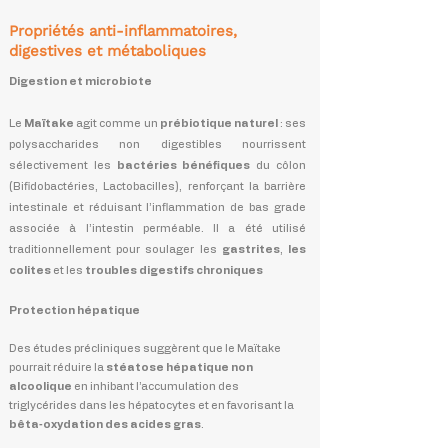
Propriétés anti‑inflammatoires,
digestives et métaboliques
Digestion et microbiote
Le
Maïtake
agit comme un
prébiotique naturel
: ses
polysaccharides non digestibles nourrissent
sélectivement les
bactéries bénéfiques
du côlon
(Bifidobactéries, Lactobacilles), renforçant la barrière
intestinale et réduisant l’inflammation de bas grade
associée à l’intestin perméable. Il a été utilisé
traditionnellement pour soulager les
gastrites
,
les
colites
et les
troubles digestifs chroniques
Protection hépatique
Des études précliniques suggèrent que le Maïtake
pourrait réduire la
stéatose hépatique non
alcoolique
en inhibant l’accumulation des
triglycérides dans les hépatocytes et en favorisant la
bêta‑oxydation des acides gras
.