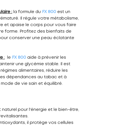
laire :
la formule du
FX 800
est un
prématuré. Il régule votre métabolisme,
ire et apaise le corps pour vous faire
ure forme. Profitez des bienfaits de
 pour conserver une peau éclatante
re
:
le
FX 800
aide à prévenir les
ntenir une glycémie stable. Il est
égimes alimentaires, réduire les
 les dépendances au tabac et à
 mode de vie sain et équilibré.
 naturel pour l'énergie et le bien-être,
evitalisantes.
ntioxydants, il protège vos cellules