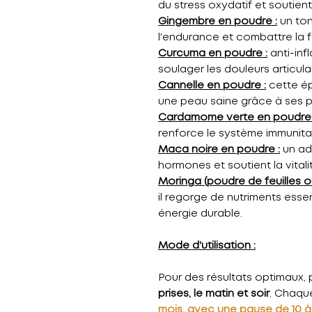
du stress oxydatif et soutient
Gingembre en poudre :
un ton
l'endurance et combattre la f
Curcuma en poudre :
anti-inf
soulager les douleurs articulai
Cannelle en poudre :
cette ép
une peau saine grâce à ses p
Cardamome verte en poudre 
renforce le système immunitai
Maca noire en poudre :
un ada
hormones et soutient la vitali
Moringa (poudre de feuilles ou
il regorge de nutriments esse
énergie durable.
Mode d'utilisation :
Pour des résultats optimaux,
prises, le matin et soir
. Chaqu
mois, avec une pause de 10 à 