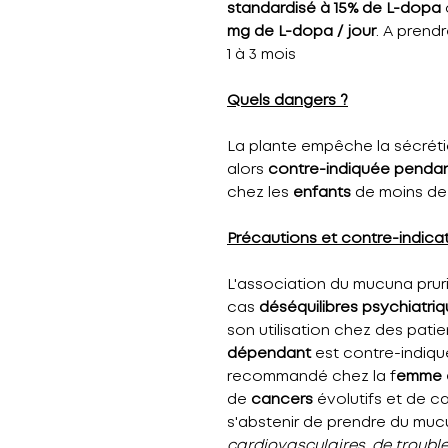
standardisé à 15% de L-dopa
mg de L-dopa / jour
. A prend
1 à 3 mois
Quels dangers ?
La plante empêche la sécrétio
alors
contre-indiquée pendant
chez les
enfants
de moins de 
Précautions et contre-indica
L'association du mucuna pru
cas
déséquilibres psychiatri
son utilisation chez des pati
dépendant
est contre-indiqu
recommandé chez la f
emme e
de
cancers
évolutifs et de ca
s'abstenir de prendre du mu
cardiovasculaires, de trouble