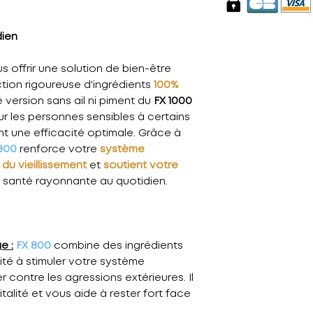
dien
 offrir une solution de bien-être
ction rigoureuse d'ingrédients
100%
e version sans ail ni piment du
FX 1000
 les personnes sensibles à certains
t une efficacité optimale. Grâce à
800
renforce votre
système
s du vieillissement
et
soutient votre
 santé rayonnante au quotidien.
e :
FX 800
combine des ingrédients
ité à stimuler votre système
 contre les agressions extérieures. Il
talité et vous aide à rester fort face