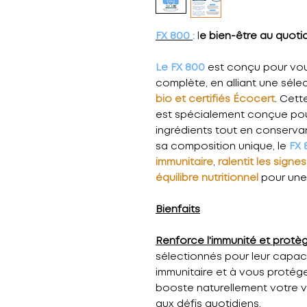
FX 800
:
l
e bien-être au quoti
Le FX 800
est conçu pour vous
complète, en alliant une séle
bio et certifiés Écocert
. Cett
est spécialement conçue pour
ingrédients tout en conservan
sa composition unique, le
FX 
immunitaire
,
ralentit les signe
équilibre nutritionnel
pour une
Bienfaits
Renforce l'immunité et protèg
sélectionnés pour leur capac
immunitaire et à vous protéger
booste naturellement votre vi
aux défis quotidiens.