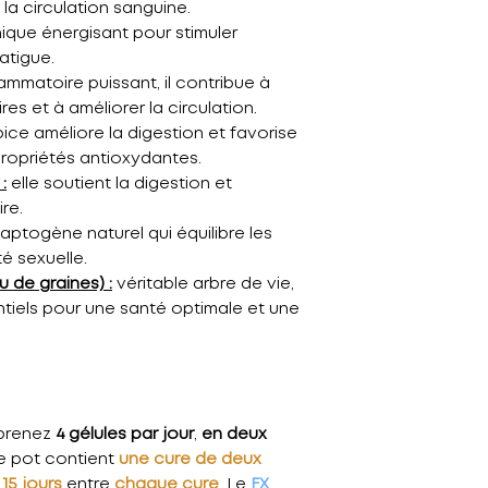
 la circulation sanguine.
ique énergisant pour stimuler
atigue.
lammatoire puissant, il contribue à
res et à améliorer la circulation.
ice améliore la digestion et favorise
ropriétés antioxydantes.
:
elle soutient la digestion et
re.
ptogène naturel qui équilibre les
té sexuelle.
 de graines) :
véritable arbre de vie,
ntiels pour une santé optimale et une
 prenez
4 gélules par jour
,
en deux
e pot contient
une cure de deux
15 jours
entre
chaque cure
. Le
FX