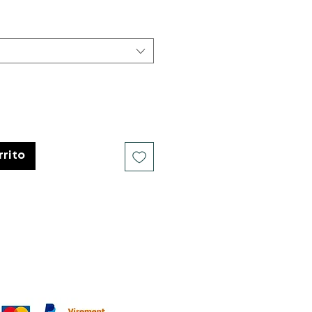
de
oferta
rrito