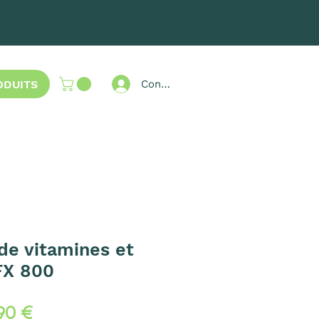
ODUITS
Connexion
de vitamines et
FX 800
ecio
Precio
,90 €