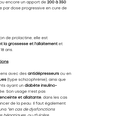
ou encore un apport de
200 à 350
re par dose progressive en cure de
n de prolactine, elle est
 la grossesse et l'allaitement
et
18 ans.
tions
riens avec des
antidépresseurs
ou en
ques
(type schizophrénie), ainsi que
ents ayant un
diabète insulino-
ée. Son usage n'est pas
nceinte et allaitante
, dans les cas
ncer de la peau. Il faut également
cuna
"en cas de dysfonctions
s hépatiques, ou d'ulcère