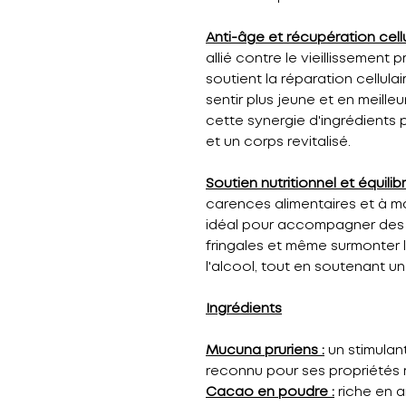
Anti-âge et récupération cellu
allié contre le vieillissement 
soutient la réparation cellula
sentir plus jeune et en meille
cette synergie d'ingrédients
et un corps revitalisé.
Soutien nutritionnel et équilib
carences alimentaires et à mai
idéal pour accompagner des r
fringales et même surmonter
l'alcool, tout en soutenant un
Ingrédients
Mucuna pruriens :
un stimulant
reconnu pour ses propriétés r
Cacao en poudre :
riche en a