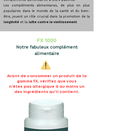
Les compléments alimentaires, de plus en plus
populaires dans le monde de la santé et du bien-
être, jouent un rôle crucial dans la promotion de la
longévité
et la
lutte contre le vieillissement
.
FX 1000
Notre fabuleux complément
alimentaire
Avant de consommer un produit de la
gamme FX, vérifiez que vous
n'êtes pas allergique à au moins un
des ingrédients qu'il contient.