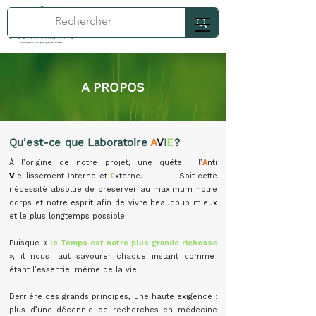
A PROPOS
Qu'est-ce que Laboratoire
A
V
I
E
?
À l’origine de notre projet, une quête : l’
A
nti
V
ieillissement
I
nterne et
E
xterne. Soit cette
nécessité absolue de préserver au maximum notre
corps et notre esprit afin de vivre beaucoup mieux
et le plus longtemps possible.
Puisque «
le Temps est notre plus grande richesse
», il nous faut savourer chaque instant comme
étant l’essentiel même de la vie.
Derrière ces grands principes, une haute exigence :
plus d’une décennie de recherches en médecine