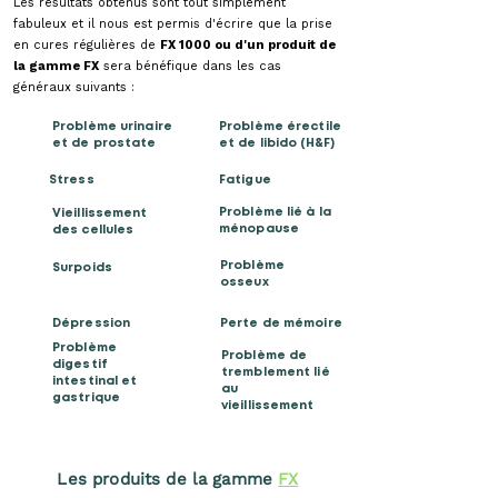
Les résultats obtenus sont tout simplement
fabuleux et il nous est permis d'écrire que la prise
en cures régulières de
FX 1000 ou d'un produit de
la gamme FX
sera bénéfique dans les cas
généraux suivants :
Problème urinaire
Problème érectile
et de prostate
et de libido (H&F)
Stress
Fatigue
Problème lié à la
Vieillissement
ménopause
des cellules
Problème
Surpoids
osseux
Dépression
Perte de mémoire
Problème
Problème de
digestif
tremblement lié
intestinal et
au
gastrique
vieillissement
Les produits de la gamme
FX