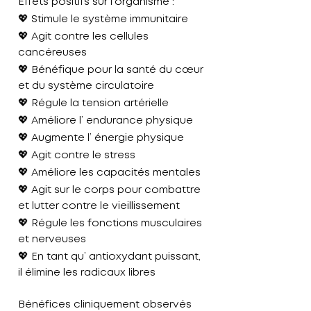
Effets positifs sur l’organisme :
💖
Stimule le système immunitaire
💖
Agit contre les cellules
cancéreuses
💖
Bénéfique pour la santé du cœur
et du système circulatoire
💖
Régule la tension artérielle
💖
Améliore l’ endurance physique
💖
Augmente l’ énergie physique
💖
Agit contre le stress
💖
Améliore les capacités mentales
💖
Agit sur le corps pour combattre
et lutter contre le vieillissement
💖
Régule les fonctions musculaires
et nerveuses
💖
En tant qu’ antioxydant puissant,
il élimine les radicaux libres
Bénéfices cliniquement observés