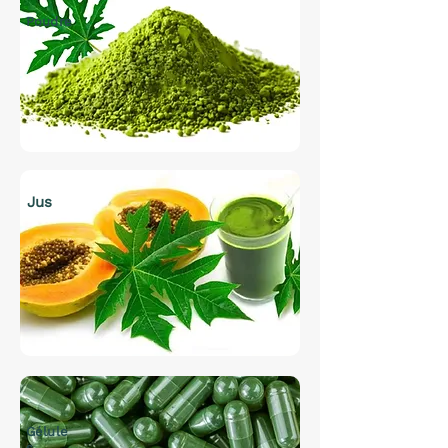
Poudre
Jus
Gélule
s