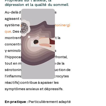
Propriétés sur l’anxiété, la
dépression et la qualité du sommeil
Au-delà du NGF, les é rinacines
agissent sur le
système
gabaergique
et
sérotoninergi
que
. Des études précliniques
montrent qu’elles augmentent la
concentration d’acide
γ‑aminobutyrique (GABA) dans
l’hippocampe et le cortex préfrontal,
tout en modulant la recapture de la
sérotonine. Par ailleurs, la réduction de
l’inflammation neurogliale (astrocytes
réactifs) contribue à apaiser les
symptômes anxieux et dépressifs.
En pratique :
Particulièrement adapté