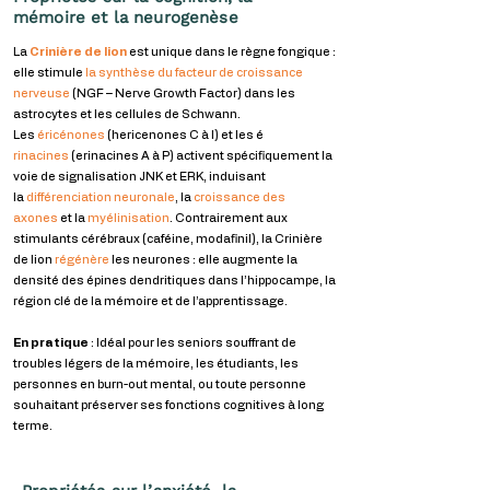
mémoire et la neurogenèse
La
Crinière de lion
est unique dans le règne fongique :
elle stimule
la synthèse du facteur de croissance
nerveuse
(NGF – Nerve Growth Factor) dans les
astrocytes et les cellules de Schwann.
Les
éricénones
(hericenones C à I) et les é
rinacines
(erinacines A à P) activent spécifiquement la
voie de signalisation JNK et ERK, induisant
la
différenciation neuronale
, la
croissance des
axones
et la
myélinisation
.
Contrairement aux
stimulants cérébraux (caféine, modafinil), la Crinière
de lion
régénère
les neurones : elle augmente la
densité des épines dendritiques dans l’hippocampe, la
région clé de la mémoire et de l’apprentissage.
En pratique
: Idéal pour les seniors souffrant de
troubles légers de la mémoire, les étudiants, les
personnes en burn-out mental, ou toute personne
souhaitant préserver ses fonctions cognitives à long
terme.