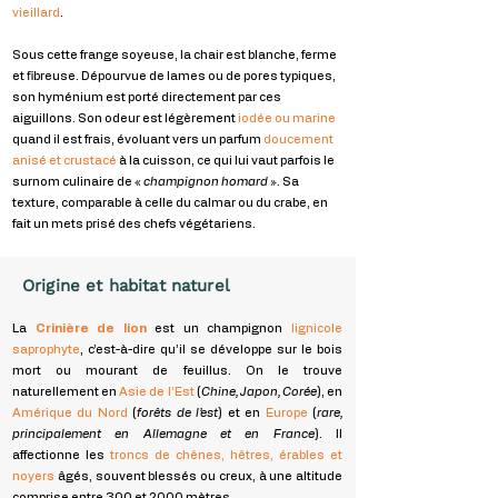
vieillard
.
Sous cette frange soyeuse, la chair est blanche, ferme
et fibreuse. Dépourvue de lames ou de pores typiques,
son hyménium est porté directement par ces
aiguillons. Son odeur est légèrement
iodée ou marine
quand il est frais, évoluant vers un parfum
doucement
anisé et crustacé
à la cuisson, ce qui lui vaut parfois le
surnom culinaire de «
champignon homard
». Sa
texture, comparable à celle du calmar ou du crabe, en
fait un mets prisé des chefs végétariens.
Origine et habitat naturel
La
Crinière de lion
est un champignon
lignicole
saprophyte
, c’est-à-dire qu’il se développe sur le bois
mort ou mourant de feuillus. On le trouve
naturellement en
Asie de l’Est
(
Chine, Japon, Corée
), en
Amérique du Nord
(
forêts de l’est
) et en
Europe
(
rare,
principalement en Allemagne et en France
). Il
affectionne les
troncs de chênes, hêtres, érables et
noyers
âgés, souvent blessés ou creux, à une altitude
comprise entre 300 et 2000 mètres.