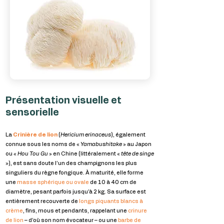
Présentation visuelle et
sensorielle
La
Crinière de lion
(
Hericium erinaceus
), également
connue sous les noms de «
Yamabushitake
» au Japon
ou «
Hou Tou Gu
» en Chine (littéralement «
tête de singe
»), est sans doute l’un des champignons les plus
singuliers du règne fongique. À maturité, elle forme
une
masse sphérique ou ovale
de 10 à 40 cm de
diamètre, pesant parfois jusqu’à 2 kg. Sa surface est
entièrement recouverte de
longs piquants blancs à
crème
, fins, mous et pendants, rappelant une
crinure
de lion
– d’où son nom évocateur – ou une
barbe de