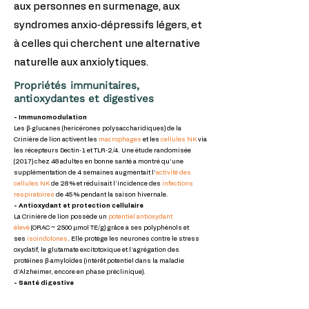
aux personnes en surmenage, aux
syndromes anxio‑dépressifs légers, et
à celles qui cherchent une alternative
naturelle aux anxiolytiques.
Propriétés immunitaires,
antioxydantes et digestives
- Immunomodulation
Les β‑glucanes (hericérones polysaccharidiques) de la
Crinière de lion activent les
macrophages
et les
cellules NK
via
les récepteurs Dectin‑1 et TLR‑2/4. Une étude randomisée
(2017) chez 48 adultes en bonne santé a montré qu’une
supplémentation de 4 semaines augmentait l’
activité des
cellules NK
de 28 % et réduisait l’incidence des
infections
respiratoires
de 45 % pendant la saison hivernale.
- Antioxydant et protection cellulaire
La Crinière de lion possède un
potentiel antioxydant
élevé
(ORAC ~ 2500 µmol TE/g) grâce à ses polyphénols et
ses
isoindolones
. Elle protège les neurones contre le stress
oxydatif, le glutamate excitotoxique et l’agrégation des
protéines β‑amyloïdes (intérêt potentiel dans la maladie
d’Alzheimer, encore en phase préclinique).
- Santé digestive
La Crinière de lion est traditionnellement utilisée en Chine
pour traiter les
gastrites
, les
ulcères gastriques
et la
maladie