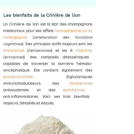
Les bienfaits de la Crinière de lion
La Crinière de lion est la star des champignons
médicinaux pour ses effets
neuroprotecteurs et
nootropiques
(
amélioration des fonctions
cognitives
). Ses principes actifs majeurs sont les
éricénones
(
hericenones
) et les é
rinacines
(
erinacines
), des composés diterpéniques
capables de traverser la barrière hémato-
encéphalique. Elle contient également des
polysaccharides
β‑glucaniques
immunomodulateurs, des
hericérones
antioxydantes et des
isoindolones
anti‑inflammatoires. Voici ses trois bienfaits
majeurs, détaillés et étayés.