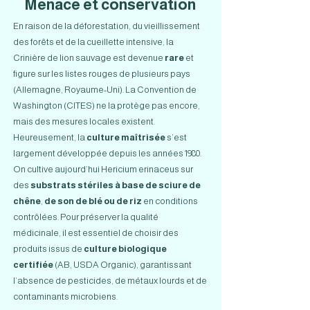
Menace et conservation
En raison de la déforestation, du vieillissement
des forêts et de la cueillette intensive, la
Crinière de lion sauvage est devenue
rare
et
figure sur les listes rouges de plusieurs pays
(Allemagne, Royaume-Uni). La Convention de
Washington (CITES) ne la protège pas encore,
mais des mesures locales existent.
Heureusement, la
culture maîtrisée
s’est
largement développée depuis les années 1980.
On cultive aujourd’hui Hericium erinaceus sur
des
substrats stériles à base de sciure de
chêne
,
de son de blé ou de riz
en conditions
contrôlées. Pour préserver la qualité
médicinale, il est essentiel de choisir des
produits issus de
culture biologique
certifiée
(AB, USDA Organic), garantissant
l’absence de pesticides, de métaux lourds et de
contaminants microbiens.