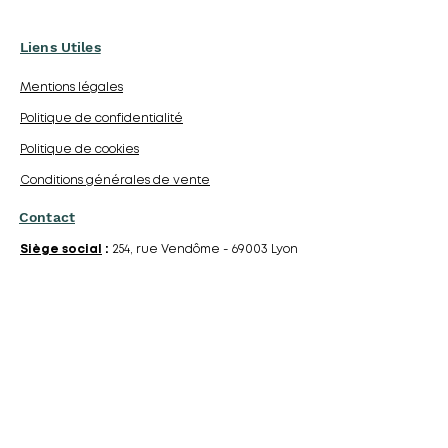
Liens Utiles
Mentions légales
Politique de confidentialité
Politique de cookies
Conditions générales de vente
Contact
Siège social
:
254, rue Vendôme - 69003 Lyon
Standard Europe
:
+33 (0) 7 49 68 85 85
Email
:
contact@laboratoire-avie.com
Devenir revendeur
Devenir distributeur