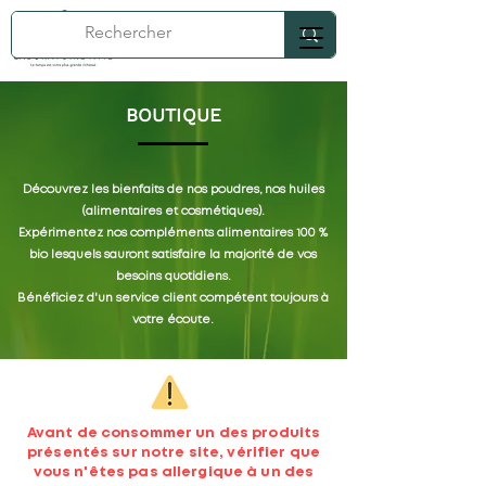
BOUTIQUE
Découvrez les bienfaits de nos poudres, nos huiles
(alimentaires et cosmétiques).
Expérimentez nos compléments alimentaires 100 %
bio lesquels sauront satisfaire la majorité de vos
besoins quotidiens.
Bénéficiez d'un service client compétent toujours à
votre écoute.
Avant de consommer un des produits
présentés sur notre site, vérifier que
vous n'êtes pas allergique à un des