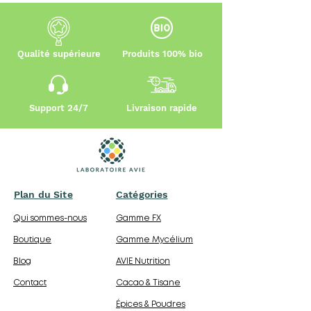
Qualité supérieure
Produits 100% bio
Support 24/7
Livraison rapide
Plan du Site
Catégories
Qui sommes-nous
Gamme FX
Boutique
Gamme Mycélium
Blog
AVIE Nutrition
Contact
Cacao & Tisane
Épices & Poudres