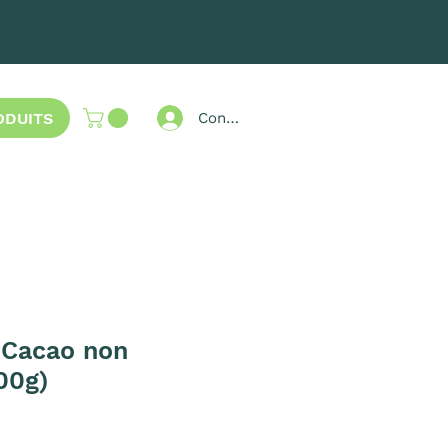
ODUITS
Connexion
 Cacao non
00g)