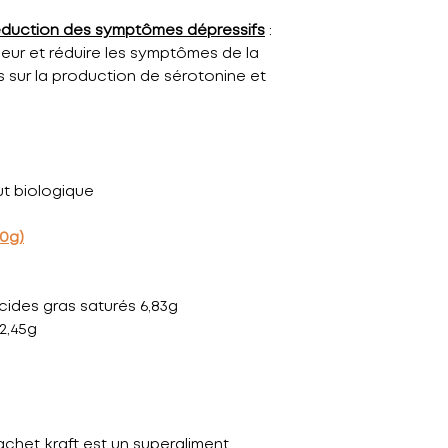
réduction des symptômes dépressifs
:
eur et réduire les symptômes de la
 sur la production de sérotonine et
t biologique
00g)
 acides gras saturés 6,83g
 2,45g
chet kraft est un superaliment