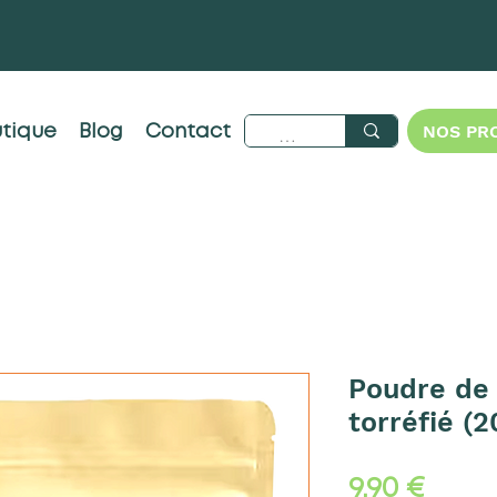
NOS PR
tique
Blog
Contact
Poudre de
torréfié (2
Preis
9,90 €