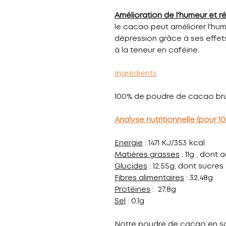
Amélioration de l'humeur et 
le cacao peut améliorer l'hum
dépression grâce à ses effets
à la teneur en caféine.
Ingrédients
100% de poudre de cacao bru
Analyse nutritionnelle (pour 1
Energie
: 1471 KJ/353 kcal
Matières grasses
: 11g , dont
Glucides
: 12,55g, dont sucres
Fibres alimentaires
: 32,48g
Protéines
: 27,8g
Sel
: 0,1g
Notre poudre de cacao en sa