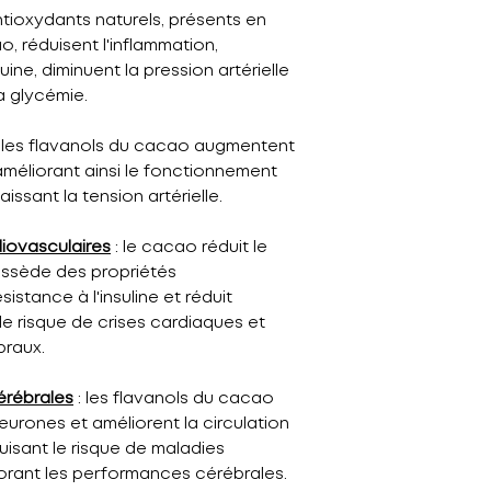
ntioxydants naturels, présents en
, réduisent l'inflammation,
uine, diminuent la pression artérielle
la glycémie.
 les flavanols du cacao augmentent
 améliorant ainsi le fonctionnement
ssant la tension artérielle.
iovasculaires
: le cacao réduit le
ossède des propriétés
istance à l'insuline et réduit
 le risque de crises cardiaques et
braux.
érébrales
: les flavanols du cacao
eurones et améliorent la circulation
uisant le risque de maladies
orant les performances cérébrales.