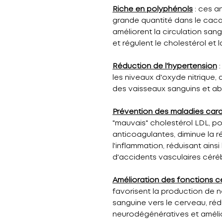
Riche en polyphénols
: ces a
grande quantité dans le cacao
améliorent la circulation sang
et régulent le cholestérol et 
Réduction de l'hypertension
:
les niveaux d'oxyde nitrique,
des vaisseaux sanguins et abai
Prévention des maladies card
"mauvais" cholestérol LDL, p
anticoagulantes, diminue la rés
l'inflammation, réduisant ainsi
d'accidents vasculaires céré
Amélioration des fonctions c
favorisent la production de n
sanguine vers le cerveau, réd
neurodégénératives et améli