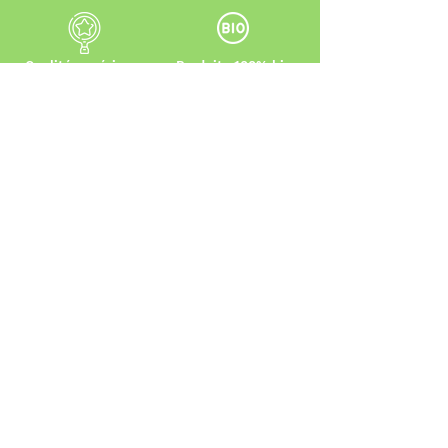
Qualité supérieure
Produits 100% bio
Support 24/7
Livraison rapide
Plan du Site
Catégories
Qui sommes-nous
Gamme FX
Boutique
Gamme Mycélium
Blog
AVIE Nutrition
Contact
Cacao & Tisane
Épices & Poudres