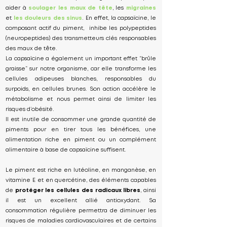
aider à
soulager les maux de tête
, les
migraines
et
les douleurs des sinus
. En effet, la capsaïcine, le
composant actif du piment, inhibe les polypeptides
(neuropeptides) des transmetteurs clés responsables
des maux de tête.
La capsaïcine a également un important effet “brûle
graisse” sur notre organisme, car elle transforme les
cellules adipeuses blanches, responsables du
surpoids, en cellules brunes. Son action accélère le
métabolisme et nous permet ainsi de limiter les
risques d’obésité.
Il est inutile de consommer une grande quantité de
piments pour en tirer tous les bénéfices, une
alimentation riche en piment ou un complément
alimentaire à base de capsaïcine suffisent.
Le piment est riche en lutéoline, en manganèse, en
vitamine E et en quercétine, des éléments capables
de
protéger les cellules des radicaux libres
, ainsi
il est un excellent allié antioxydant. Sa
consommation régulière permettra de diminuer les
risques de maladies cardiovasculaires et de certains