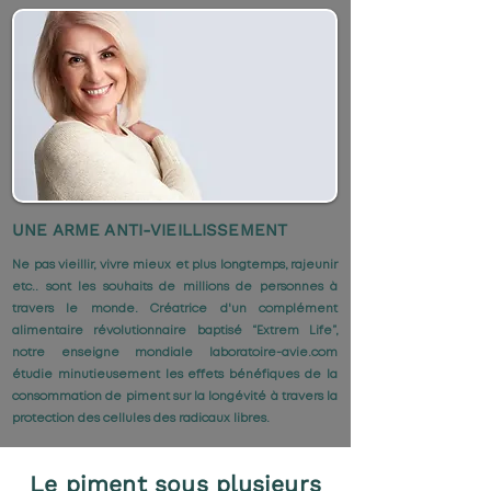
​UNE ARME ANTI-VIEILLISSEMENT
Ne pas vieillir, vivre mieux et plus longtemps, rajeunir
etc.. sont les souhaits de millions de personnes à
travers le monde.
Créatrice d'un complément
alimentaire révolutionnaire baptisé “Extrem Life”,
notre enseigne mondiale laboratoire-avie.com
étudie minutieusement les effets bénéfiques de la
consommation de piment sur la longévité à travers la
protection des cellules des radicaux libres.
Le piment sous plusieurs