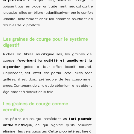
la prostate
. Bien que les graines de courge ne
puissent pas remplacer un traitement médical contre
la cystite, elles améliorent significativement le confort
urinaire, notamment chez les hommes souffrant de
troubles de la prostate.
Les graines de courge pour le système
digestif
Riches en fibres mucilagineuses, les graines de
courge
favorisent la satiété et améliorent la
digestion
grâce à leur effet laxatif naturel.
Cependant, cet effet est perdu lorsqu'elles sont
grillées, il est donc préférable de les consommer
crues. Contenant du zinc et du sélénium, elles aident
également à détoxifier le foie.
Les graines de courge comme
vermifuge
Les pépins de courge possèdent
un fort pouvoir
anthelminthique
, ce qui signifie qu'ils peuvent
éliminer les vers parasites. Cette propriété est liée à