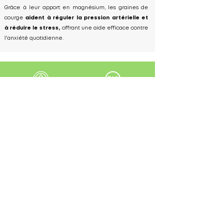
Grâce à leur apport en magnésium, les graines de
courge
aident à réguler la pression artérielle et
à réduire le stress,
offrant une aide efficace contre
l'anxiété quotidienne.
Qualité supérieure
Produits 100% bio
Support 24/7
Livraison rapide
Plan du Site
Catégories
Qui sommes-nous
Gamme FX