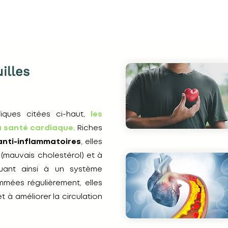
illes
ques citées ci-haut,
les
la santé cardiaque
. Riches
anti-inflammatoires
, elles
 (mauvais cholestérol) et à
ibuant ainsi à un système
mmées régulièrement, elles
 à améliorer la circulation