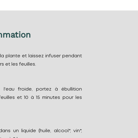
mmation
 la plante et laissez infuser pendant
s et les feuilles.
l'eau froide, portez à ébullition
uilles et 10 à 15 minutes pour les
ns un liquide (huile, alcool*, vin*,