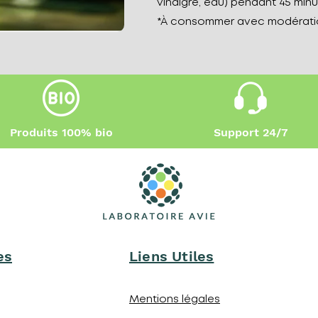
vinaigre, eau) pendant 45 minu
*À consommer avec modérati
Produits 100% bio
Support 24/7
es
Liens Utiles
Mentions légales