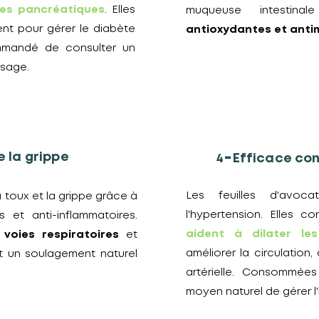
ules pancréatiques
. Elles
muqueuse intestin
t pour gérer le diabète
antioxydantes et anti
ommandé de consulter un
usage.
-
e la grippe
4
Efficace con
Les feuilles d'avoca
a toux et la grippe grâce à
l'hypertension. Elles 
s et anti-inflammatoires.
aident à dilater le
s voies respiratoires
et
améliorer la circulation,
nt un soulagement naturel
artérielle. Consommées 
moyen naturel de gérer l