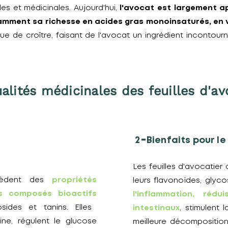
es et médicinales. Aujourd'hui,
l'avocat est largement a
notamment sa richesse en acides gras monoinsaturés
nue de croître, faisant de l'avocat un ingrédient incontou
alités médicinales des feuilles d'av
-
2
Bienfaits pour le
Les feuilles d'avocatier
ssèdent des
propriétés
leurs flavonoïdes, glyco
s composés bioactifs
l'inflammation, rédu
ides et tanins. Elles
intestinaux
, stimulent 
uline, régulent le glucose
meilleure décomposition